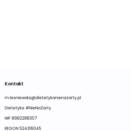
Kontakt
m.lesniewska@dietetykanienazarty.pl
Dietetyka #NieNaŻarty
NIP 8982288307
REGON 524316045