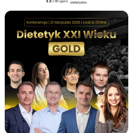
5.0
z 181 opinii
dietetyków