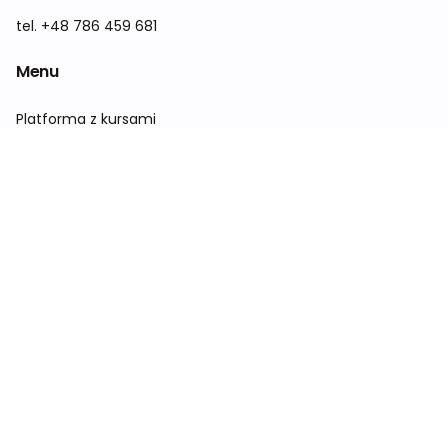
tel. +48 786 459 681
Menu
Platforma z kursami
Konferencja
Sklep
Kontakt
O nas
Wytyczne dla dietetyków w 2026 roku
Zespół
Blog
Kursy i studia