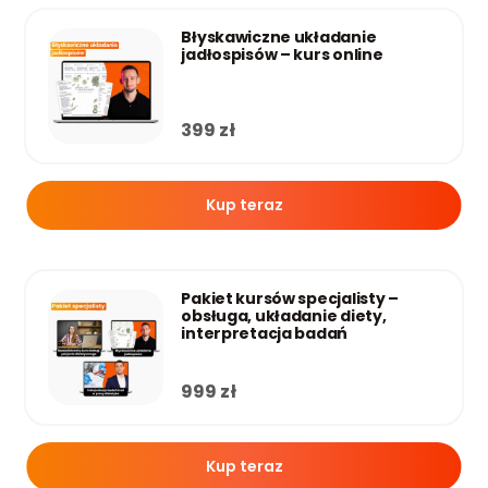
Błyskawiczne układanie
jadłospisów – kurs online
399
zł
Kup teraz
Pakiet kursów specjalisty –
obsługa, układanie diety,
interpretacja badań
999
zł
Kup teraz