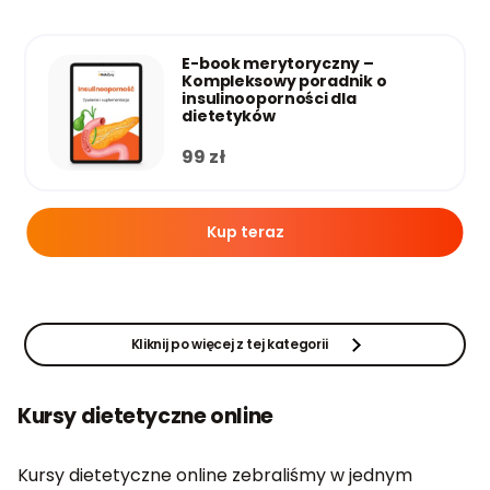
E-book merytoryczny –
Kompleksowy poradnik o
insulinooporności dla
dietetyków
99
zł
Kup teraz
Kliknij po więcej z tej kategorii
Kursy dietetyczne online
Kursy dietetyczne online zebraliśmy w jednym