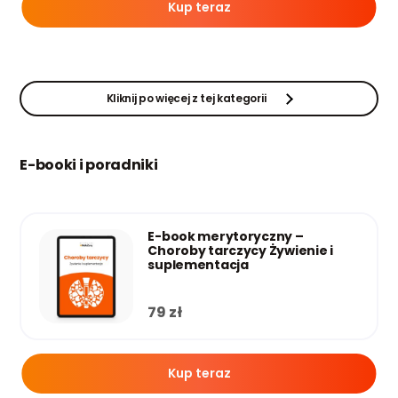
Kup teraz
Kliknij po więcej z tej kategorii
E-booki i poradniki
E-book merytoryczny –
Choroby tarczycy Żywienie i
suplementacja
79
zł
Kup teraz