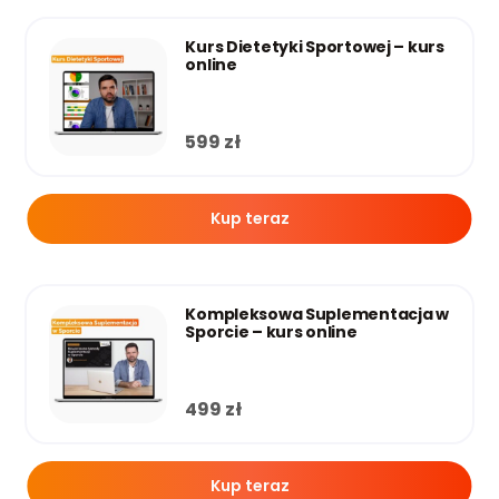
Kurs Dietetyki Sportowej – kurs
online
599
zł
Kup teraz
Kompleksowa Suplementacja w
Sporcie – kurs online
499
zł
Kup teraz