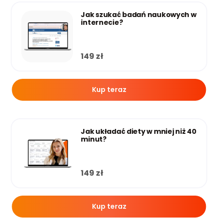
Jak szukać badań naukowych w
internecie?
149
zł
Kup teraz
Jak układać diety w mniej niż 40
minut?
149
zł
Kup teraz