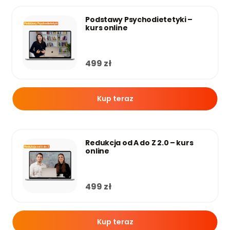
Podstawy Psychodietetyki –
kurs online
499
zł
Kup teraz
Redukcja od A do Z 2.0 – kurs
online
499
zł
Kup teraz