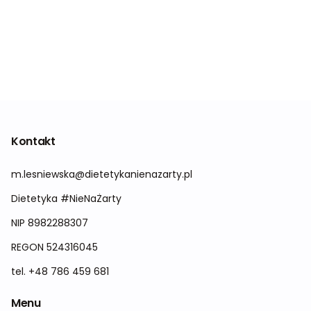
Kontakt
m.lesniewska@dietetykanienazarty.pl
Dietetyka #NieNaŻarty
NIP 8982288307
REGON 524316045
tel. +48 786 459 681
Menu