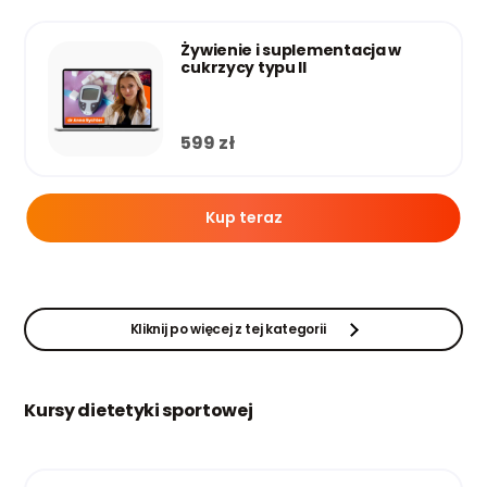
Żywienie i suplementacja w
cukrzycy typu II
599
zł
Kup teraz
Kliknij po więcej z tej kategorii
Kursy dietetyki sportowej