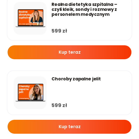
Realna dietetyka szpitalna –
czyli kleik, sondy i rozmowy z
personelem medycznym
599
zł
Kup teraz
Choroby zapalne jelit
599
zł
Kup teraz