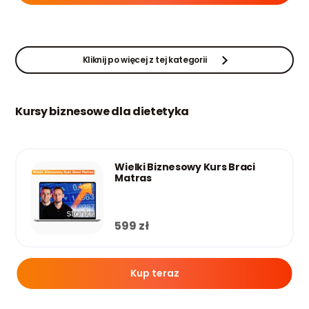
Kliknij po więcej z tej kategorii
Kursy biznesowe dla dietetyka
Wielki Biznesowy Kurs Braci
Matras
599
zł
Kup teraz