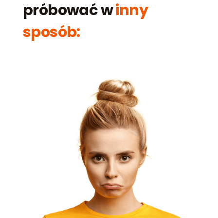
próbować w
inny
sposób: