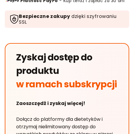
Płatność PayPo
- Kup teraz i zapłać za 30 dni
-
kurs
Bezpieczne zakupy
dzięki szyfrowaniu
online
SSL
Zyskaj dostęp do
produktu
w ramach subskrypcji
Zaoszczędź i zyskaj więcej!
Dołącz do platformy dla dietetyków i
otrzymaj nielimitowany dostęp do