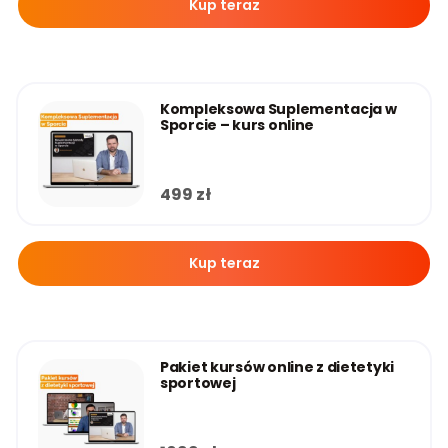
Kup teraz
Kompleksowa Suplementacja w
Sporcie – kurs online
499
zł
Kup teraz
Pakiet kursów online z dietetyki
sportowej