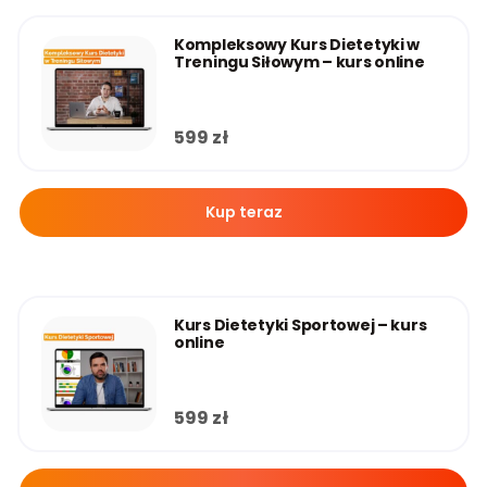
Kompleksowy Kurs Dietetyki w
Treningu Siłowym – kurs online
599
zł
Kup teraz
Kurs Dietetyki Sportowej – kurs
online
599
zł