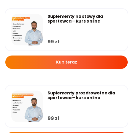
Suplementy na stawy dla
sportowca – kurs online
99
zł
Kup teraz
Suplementy prozdrowotne dla
sportowca – kurs online
99
zł