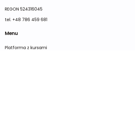
REGON 524316045
tel. +48 786 459 681
Menu
Platforma z kursami
Konferencja
Sklep
Kontakt
O nas
Wytyczne dla dietetyków w 2026 roku
Zespół
Blog