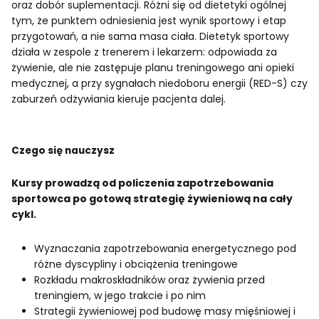
oraz dobór suplementacji. Różni się od dietetyki ogólnej
tym, że punktem odniesienia jest wynik sportowy i etap
przygotowań, a nie sama masa ciała. Dietetyk sportowy
działa w zespole z trenerem i lekarzem: odpowiada za
żywienie, ale nie zastępuje planu treningowego ani opieki
medycznej, a przy sygnałach niedoboru energii (RED-S) czy
zaburzeń odżywiania kieruje pacjenta dalej.
Czego się nauczysz
Kursy prowadzą od policzenia zapotrzebowania
sportowca po gotową strategię żywieniową na cały
cykl.
Wyznaczania zapotrzebowania energetycznego pod
różne dyscypliny i obciążenia treningowe
Rozkładu makroskładników oraz żywienia przed
treningiem, w jego trakcie i po nim
Strategii żywieniowej pod budowę masy mięśniowej i