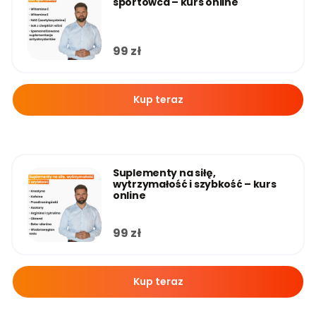
sportowca – kurs online
99
zł
Kup teraz
Suplementy na siłę,
wytrzymałość i szybkość – kurs
online
99
zł
Kup teraz