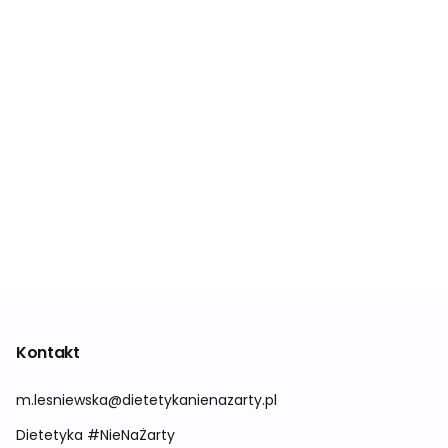
Kontakt
m.lesniewska@dietetykanienazarty.pl
Dietetyka #NieNaŻarty