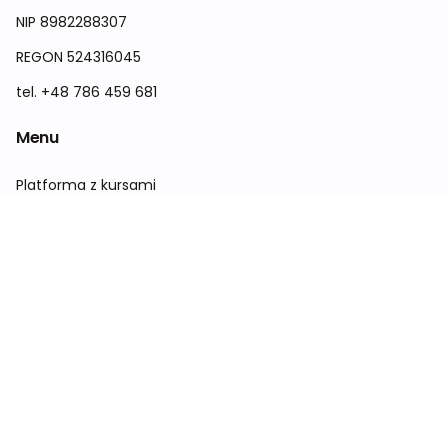
NIP 8982288307
REGON 524316045
tel. +48 786 459 681
Menu
Platforma z kursami
Konferencja
Sklep
Kontakt
O nas
Wytyczne dla dietetyków w 2026 roku
Zespół