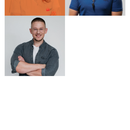
kursu
kursu
dr n. med.
dr Anna
Paweł
Januszewicz
Szewczyk
Autorka kursu
Autor kursu
Dawid
Dobropolski
Prowadzący
kurs