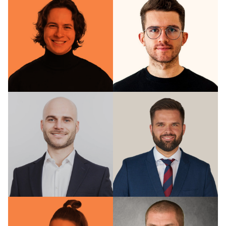
dr n. med. i n.
Paweł
o zdr. Anna
Paweł
Rychter
Strychalski
Wykładowczyni
studiów
Wykładowca
podyplomowych,
studiów
autorka kursu
podyplomowych
Radosław
Kamil
Smolik
Suwała
Wykładowca
Wykładowca
studiów
studiów
podyplomowych
podyplomowych