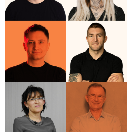
Matras
Matras
Współzałożyciel
Współzałożyciel
Marta
Leszek
Leśniewska
Racut
Projekt
Współzałożyciel
Menadżer
Karol
Antczak
Piotr
Przyszły
Malinowski
Dietetyk