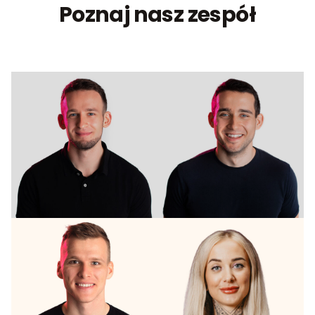
Poznaj nasz zespół
dr n. med. i n.
o zdr.
Wojciech
Arkadiusz