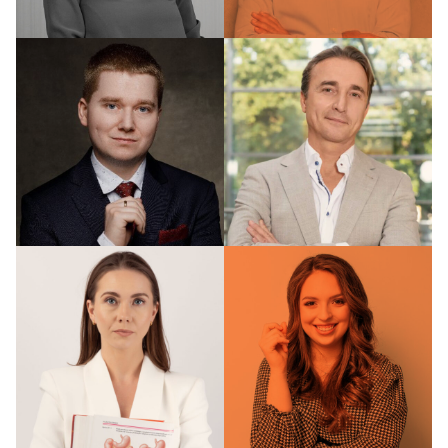
Specjalista IT
sportowy
prof. dr
prof. dr
hab. n.
hab. n.
med.
med.
Hanna
Mirosław
Szajewska
Jarosz
Prelegentka
Prelegent
konferencji
konferencji
dr n. med.
i n. o zdr.
dr n. med.
Szymon
Mikołaj
Suwała
Karmowski
Prelegent
Prelegent
konferencji
konferencji