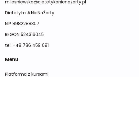
m.lesniewska@dietetykanienazarty.pl
Dietetyka #NieNaŻarty
NIP 8982288307
REGON 524316045
tel. +48 786 459 681
Menu
Platforma z kursami
Konferencja
Sklep
Kontakt
O nas
Wytyczne dla dietetyków w 2026 roku