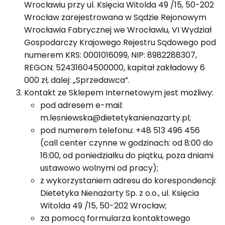
Wrocławiu przy ul. Księcia Witolda 49 /15, 50-202
Wrocław zarejestrowana w Sądzie Rejonowym
Wrocławia Fabrycznej we Wrocławiu, VI Wydział
Gospodarczy Krajowego Rejestru Sądowego pod
numerem KRS: 0001016099, NIP: 8982288307,
REGON: 52431604500000, kapitał zakładowy 6
000 zł, dalej: „Sprzedawca”.
Kontakt ze Sklepem Internetowym jest możliwy:
pod adresem e-mail:
m.lesniewska@dietetykanienazarty.pl;
pod numerem telefonu: +48 513 496 456
(call center czynne w godzinach: od 8:00 do
16:00, od poniedziałku do piątku, poza dniami
ustawowo wolnymi od pracy);
z wykorzystaniem adresu do korespondencji:
Dietetyka Nienażarty Sp. z o.o., ul. Księcia
Witolda 49 /15, 50-202 Wrocław;
za pomocą formularza kontaktowego