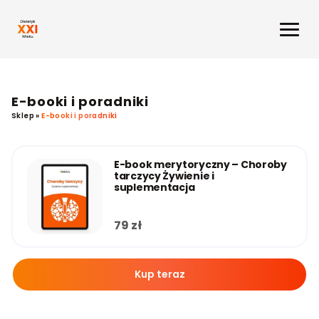
E-booki i poradniki
Sklep
»
E-booki i poradniki
E-book merytoryczny – Choroby
tarczycy Żywienie i
suplementacja
79
zł
Kup teraz