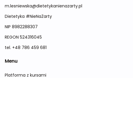
m.lesniewska@dietetykanienazarty.pl
Dietetyka #NieNaŻarty
NIP 8982288307
REGON 524316045
tel. +48 786 459 681
Menu
Platforma z kursami
Konferencja
Sklep
Kontakt
O nas