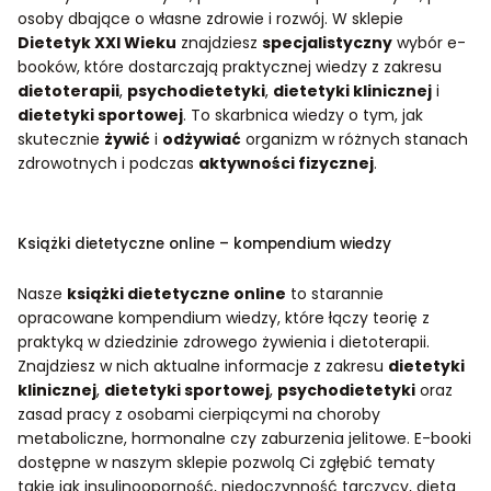
osoby dbające o własne zdrowie i rozwój.
W sklepie
Dietetyk XXI Wieku
znajdziesz
specjalistyczny
wybór e-
booków, które dostarczają praktycznej wiedzy z zakresu
dietoterapii
,
psychodietetyki
,
dietetyki klinicznej
i
dietetyki sportowej
. To skarbnica wiedzy o tym, jak
skutecznie
żywić
i
odżywiać
organizm w różnych stanach
zdrowotnych i podczas
aktywności fizycznej
.
Książki dietetyczne online – kompendium wiedzy
Nasze
książki dietetyczne online
to starannie
opracowane kompendium wiedzy, które łączy teorię z
praktyką w dziedzinie zdrowego żywienia i dietoterapii.
Znajdziesz w nich aktualne informacje z zakresu
dietetyki
klinicznej
,
dietetyki sportowej
,
psychodietetyki
oraz
zasad pracy z osobami cierpiącymi na choroby
metaboliczne, hormonalne czy zaburzenia jelitowe. E-booki
dostępne w naszym sklepie pozwolą Ci zgłębić tematy
takie jak insulinooporność, niedoczynność tarczycy, dieta