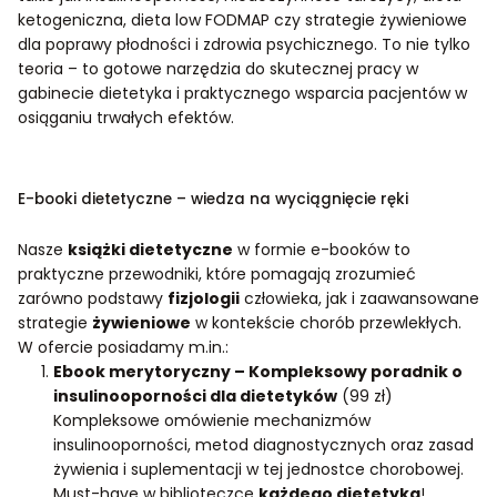
ketogeniczna, dieta low FODMAP czy strategie żywieniowe
dla poprawy płodności i zdrowia psychicznego. To nie tylko
teoria – to gotowe narzędzia do skutecznej pracy w
gabinecie dietetyka i praktycznego wsparcia pacjentów w
osiąganiu trwałych efektów.
E-booki dietetyczne – wiedza na wyciągnięcie ręki
Nasze
książki dietetyczne
w formie e-booków to
praktyczne przewodniki, które pomagają zrozumieć
zarówno podstawy
fizjologii
człowieka, jak i zaawansowane
strategie
żywieniowe
w kontekście chorób przewlekłych.
W ofercie posiadamy m.in.:
Ebook merytoryczny – Kompleksowy poradnik o
insulinooporności dla dietetyków
(99 zł)
Kompleksowe omówienie mechanizmów
insulinooporności, metod diagnostycznych oraz zasad
żywienia i suplementacji w tej jednostce chorobowej.
Must-have w biblioteczce
każdego dietetyka
!