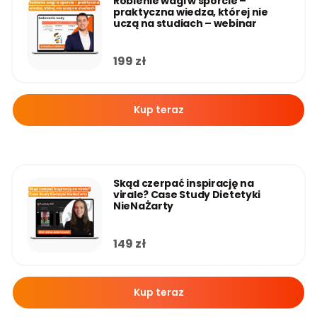
Robienie wagi w sporcie –
praktyczna wiedza, której nie
uczą na studiach – webinar
199
zł
Kup teraz
Skąd czerpać inspirację na
virale? Case Study Dietetyki
NieNaŻarty
149
zł
Kup teraz