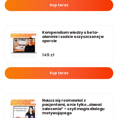
Kup teraz
Kompendium wiedzy o beta-
alaninie i sodzie oczyszczonej w
sporcie
149
zł
Kup teraz
Naucz się rozmawiać z
pacjentami, a nie tylko „dawać
zalecenia” – czyli magia dialogu
motywującego