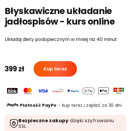
Błyskawiczne układanie
jadłospisów - kurs online
Układaj diety podopiecznym w mniej niż 40 minut
ilość
399
zł
Kup teraz
Błyskawiczne
układanie
jadłospisów
-
kurs
Płatność PayPo
- Kup teraz i zapłać za 30 dni
online
Bezpieczne zakupy
dzięki szyfrowaniu
SSL