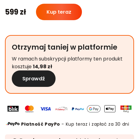
ilość
599
zł
Kup teraz
Realna
dietetyka
szpitalna
-
Otrzymaj taniej w platformie
czyli
kleik,
W ramach subskrypcji platformy ten produkt
sondy
kosztuje
14,98
zł
i
rozmowy
Sprawdź
z
personelem
medycznym
Płatność PayPo
- Kup teraz i zapłać za 30 dni