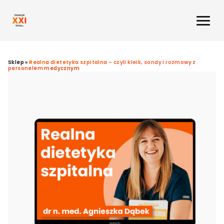
Sklep
»
Realna dietetyka szpitalna – czyli kleik, sondy i rozmowy z
personelem medycznym